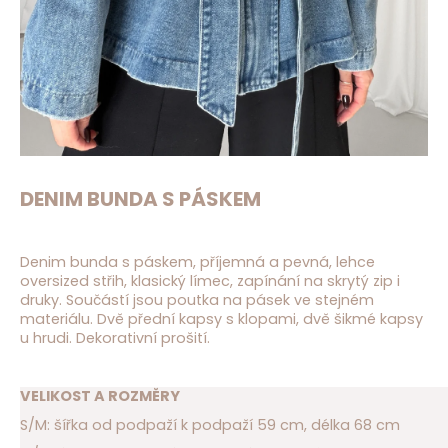
D
o
p
o
r
u
č
u
j
DENIM BUNDA S PÁSKEM
e
m
e
Denim bunda s páskem, příjemná a pevná, lehce
oversized střih, klasický límec, zapínání na skrytý zip i
druky. Součástí jsou poutka na pásek ve stejném
materiálu. Dvě přední kapsy s klopami, dvě šikmé kapsy
u hrudi. Dekorativní prošití.
VELIKOST A ROZMĚRY
S/M: šířka od podpaží k podpaží 59 cm, délka 68 cm