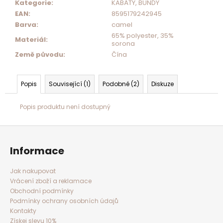
Kategorie
:
KABÁTY, BUNDY
EAN
:
8595179242945
Barva
:
camel
65% polyester, 35%
Materiál
:
sorona
Země původu
:
Čína
Popis
Související (1)
Podobné (2)
Diskuze
Popis produktu není dostupný
Z
á
p
a
Informace
t
í
Jak nakupovat
Vrácení zboží a reklamace
Obchodní podmínky
Podmínky ochrany osobních údajů
Kontakty
Získej slevu 10%