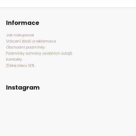
D
o
Z
á
p
p
a
o
Informace
t
í
r
u
Jak nakupovat
č
Vrácení zboží a reklamace
u
Obchodní podmínky
Podmínky ochrany osobních údajů
j
Kontakty
e
Získej slevu 10%
m
e
Instagram