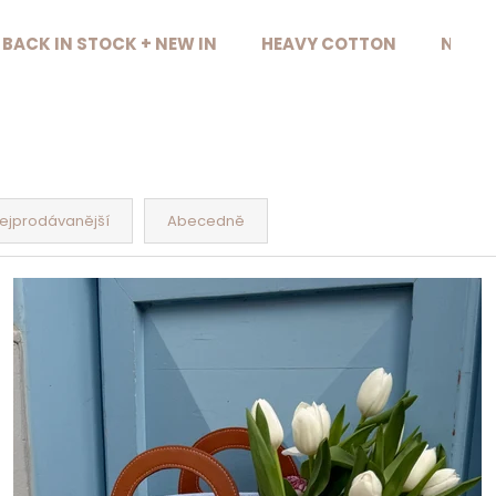
BACK IN STOCK + NEW IN
HEAVY COTTON
NAŠE 
Co potřebujete najít?
HLEDAT
ejprodávanější
Abecedně
Doporučujeme