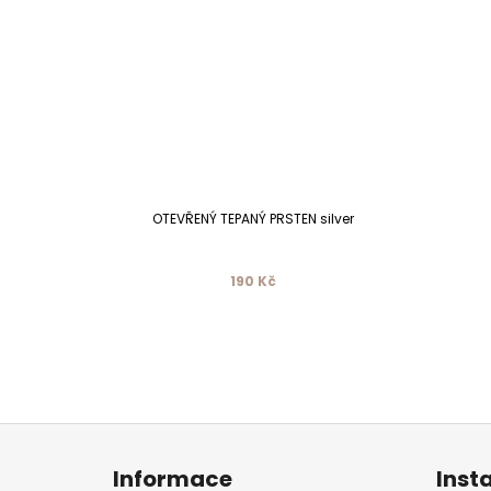
OTEVŘENÝ TEPANÝ PRSTEN silver
190 Kč
Z
á
p
a
Informace
Inst
t
í