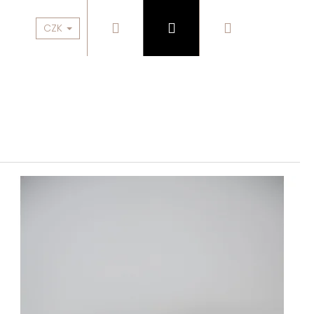
Hledat
Přihlášení
Nákupní
BESTSELLERY
OBLEČENÍ
KABELKY, DOPLŇKY
CZK
košík