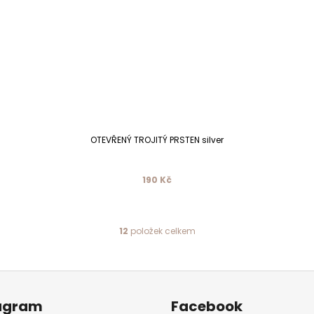
OTEVŘENÝ TROJITÝ PRSTEN silver
190 Kč
12
položek celkem
O
v
l
á
d
agram
Facebook