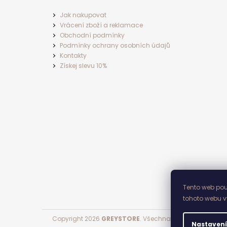
Jak nakupovat
Vrácení zboží a reklamace
Obchodní podmínky
Podmínky ochrany osobních údajů
Kontakty
Získej slevu 10%
Tento web pou
tohoto webu v
Copyright 2026
GREYSTORE
. Všechna práva vyhrazena.
Nastavení