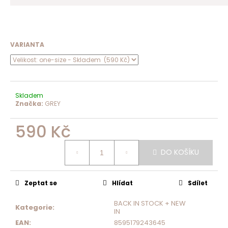
VARIANTA
Skladem
Značka:
GREY
590 Kč
Měrná
cena:
DO KOŠÍKU
Zeptat se
Hlídat
Sdílet
BACK IN STOCK + NEW
Kategorie
:
IN
EAN
:
8595179243645