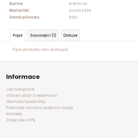
Barva
:
krémová
Materiál
:
pravá kůže
Země původu
:
Italy
Popis
Související (1)
Diskuze
Popis produktu není dostupný
Z
á
p
a
Informace
t
í
Jak nakupovat
Vrácení zboží a reklamace
Obchodní podmínky
Podmínky ochrany osobních údajů
Kontakty
Získej slevu 10%