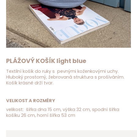
D
o
p
o
r
u
č
u
j
PLÁŽOVÝ KOŠÍK light blue
e
m
Textilní košík do ruky s pevnými koženkovými uchy.
e
Hluboký prostorný, žebrovaná struktura s prošíváním.
Košík krásně drží tvar.
VELIKOST A ROZMĚRY
velikost: šířka dna 15 cm, výška 32 cm, spodní šířka
košíku 26 cm, horní šířka 53 cm