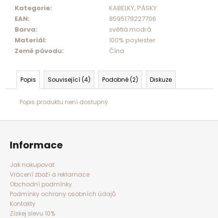
Kategorie
:
KABELKY, PÁSKY
EAN
:
8595179227706
Barva
:
světlá modrá
Materiál
:
100% poylester
Země původu
:
Čína
Popis
Související (4)
Podobné (2)
Diskuze
Popis produktu není dostupný
Z
á
p
a
Informace
t
í
Jak nakupovat
Vrácení zboží a reklamace
Obchodní podmínky
Podmínky ochrany osobních údajů
Kontakty
Získej slevu 10%