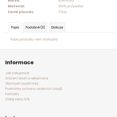
Barva
:
krémová
Materiál
:
100% polyester
Země původu
:
Čína
Popis
Podobné (3)
Diskuze
Popis produktu není dostupný
Z
á
p
a
Informace
t
í
Jak nakupovat
Vrácení zboží a reklamace
Obchodní podmínky
Podmínky ochrany osobních údajů
Kontakty
Získej slevu 10%