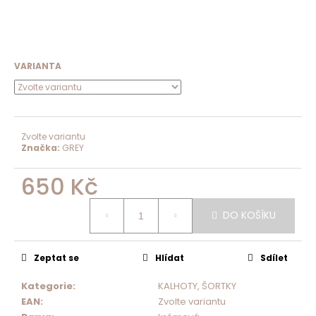
VARIANTA
Zvolte variantu
Značka:
GREY
650 Kč
Měrná
cena:
DO KOŠÍKU
Zeptat se
Hlídat
Sdílet
Kategorie
:
KALHOTY, ŠORTKY
EAN
:
Zvolte variantu