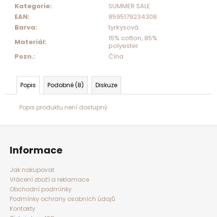
Kategorie
:
SUMMER SALE
EAN
:
8595179234308
Barva
:
tyrkysová
15% cotton, 85%
Materiál
:
polyester
Pozn.
:
Čína
Popis
Podobné (8)
Diskuze
Popis produktu není dostupný
Z
á
p
a
Informace
t
í
Jak nakupovat
Vrácení zboží a reklamace
Obchodní podmínky
Podmínky ochrany osobních údajů
Kontakty