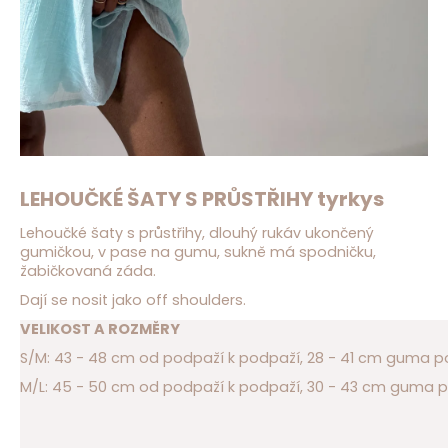
D
o
p
o
r
u
č
u
j
LEHOUČKÉ ŠATY S PRŮSTŘIHY tyrkys
e
m
Lehoučké šaty s průstřihy, dlouhý rukáv ukončený
e
gumičkou, v pase na gumu, sukně má spodničku,
žabičkovaná záda.
Dají se nosit jako off shoulders.
VELIKOST A ROZMĚRY
S/M: 43 - 48 cm od podpaží k podpaží, 28 - 41 cm guma p
M/L: 45 - 50 cm od podpaží k podpaží, 30 - 43 cm guma p