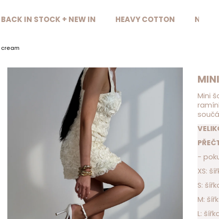
BACK IN STOCK + NEW IN
HEAVY COTTON
NAŠE 
Co potřebujete najít?
E cream
HLEDAT
MIN
Mini š
ramínk
Doporučujeme
součá
VELI
PŘEČT
- poku
XS: š
S: ší
M: ší
L: ší