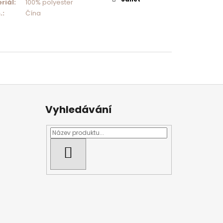
riál
:
100% polyester
.
:
Čína
Vyhledávání
HLEDAT