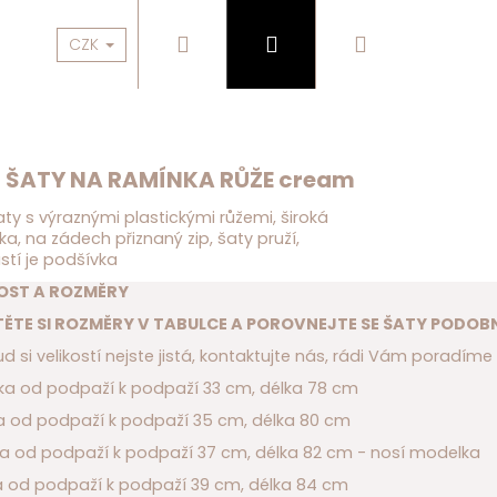
Hledat
Přihlášení
Nákupní
BESTSELLERY
OBLEČENÍ
KABELKY, DOPLŇKY
CZK
košík
I ŠATY NA RAMÍNKA RŮŽE cream
aty s výraznými plastickými růžemi, široká
a, na zádech přiznaný zip, šaty pruží,
stí je podšívka
KOST A ROZMĚRY
ĚTE SI ROZMĚRY V TABULCE A POROVNEJTE SE ŠATY PODOB
d si velikostí nejste jistá, kontaktujte nás, rádi Vám poradíme
ířka od podpaží k podpaží 33 cm, délka 78 cm
řka od podpaží k podpaží 35 cm, délka 80 cm
řka od podpaží k podpaží 37 cm, délka 82 cm - nosí modelka
řka od podpaží k podpaží 39 cm, délka 84 cm