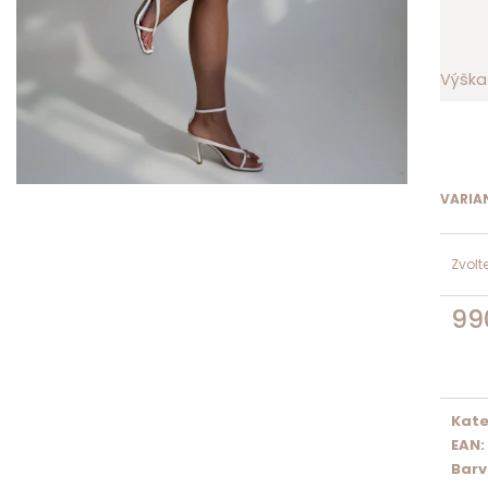
Výška
VARIA
Zvolt
99
Měrn
cena:
Kate
EAN
:
Bar