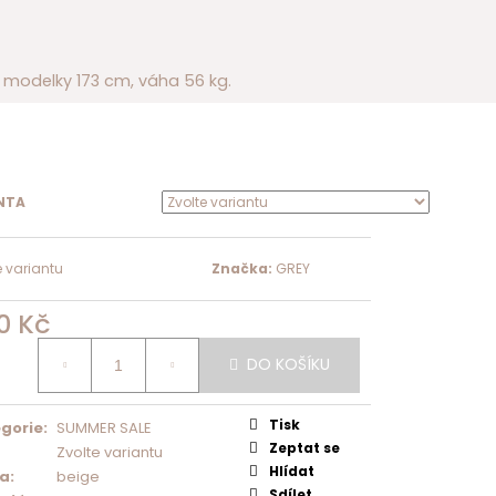
 modelky 173 cm, váha 56 kg.
NTA
e variantu
Značka:
GREY
0 Kč
á
DO KOŠÍKU
Tisk
gorie
:
SUMMER SALE
Zeptat se
Zvolte variantu
Hlídat
va
:
beige
Sdílet