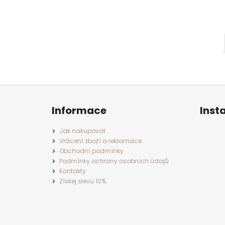
Z
á
p
a
Informace
Inst
t
í
Jak nakupovat
Vrácení zboží a reklamace
Obchodní podmínky
Podmínky ochrany osobních údajů
Kontakty
Získej slevu 10%