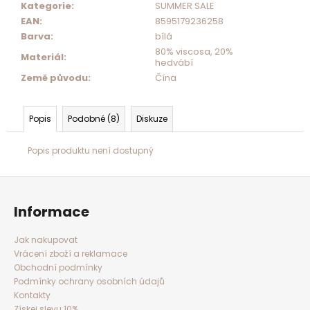
Kategorie
:
SUMMER SALE
EAN
:
8595179236258
Barva
:
bílá
80% viscosa, 20%
Materiál
:
hedvábí
Země původu
:
Čína
Popis
Podobné (8)
Diskuze
Popis produktu není dostupný
Z
á
p
a
Informace
t
í
Jak nakupovat
Vrácení zboží a reklamace
Obchodní podmínky
Podmínky ochrany osobních údajů
Kontakty
Získej slevu 10%