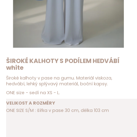
D
o
p
o
r
u
č
u
j
ŠIROKÉ KALHOTY S PODÍLEM HEDVÁBÍ
e
white
m
e
Široké kalhoty v pase na gumu. Materiál viskoza,
hedvábí, lehký splývavý materiál, boční kapsy.
ONE size - sedí na XS - L.
VELIKOST A ROZMĚRY
ONE SIZE S/M : šířka v pase 30 cm, délka 103 cm