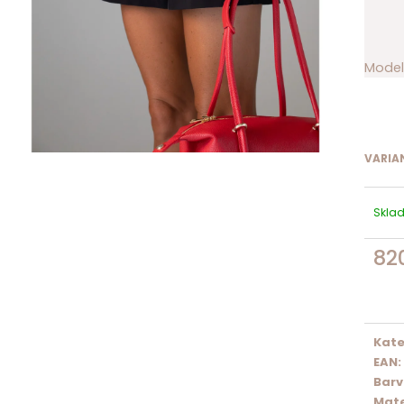
Modelk
VARIA
Skla
82
Měrn
cena:
Kate
EAN
:
Bar
Mate