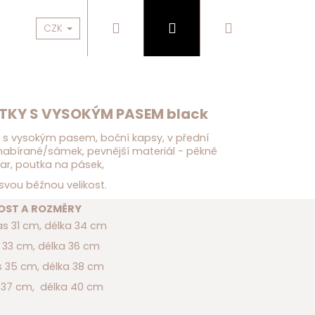
Hledat
Přihlášení
Nákupní
BESTSELLERY
OBLEČENÍ
KABELKY, DOPLŇKY
CZK
košík
TKY S VYSOKÝM PASEM black
y s vysokým pasem, boční kapsy, v přední
 nabírané/sámek, pevnější materiál - pěkně
var, poutka na pásek,
svou běžnou velikost.
KOST A ROZMĚRY
as 31 cm, délka 34 cm
s 33 cm, délka 36 cm
s 35 cm, délka 38 cm
s 37 cm, délka 40 cm