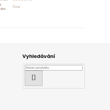
ě
Čína
odu
:
Vyhledávání
HLEDAT