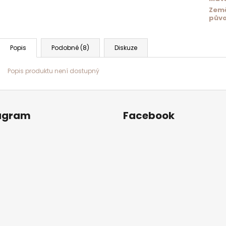
Zem
pův
Popis
Podobné (8)
Diskuze
Popis produktu není dostupný
agram
Facebook