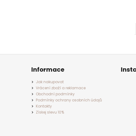
Z
á
p
a
Informace
Inst
t
í
Jak nakupovat
Vrácení zboží a reklamace
Obchodní podmínky
Podmínky ochrany osobních údajů
Kontakty
Získej slevu 10%