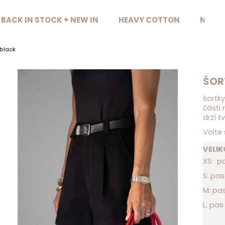
BACK IN STOCK + NEW IN
HEAVY COTTON
NAŠE 
Co potřebujete najít?
black
HLEDAT
ŠOR
šortk
části
Doporučujeme
drží t
Volte 
VELI
XS: p
S: pa
M: pa
L: pa