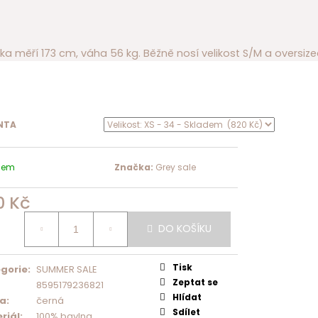
a měří 173 cm, váha 56 kg. Běžně nosí velikost S/M a oversize
NTA
dem
Značka:
Grey sale
0 Kč
á
DO KOŠÍKU
Tisk
gorie
:
SUMMER SALE
Zeptat se
8595179236821
Hlídat
va
:
černá
Sdílet
riál
:
100% bavlna