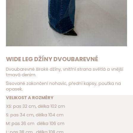
D
o
p
o
r
u
č
u
j
WIDE LEG DŽÍNY DVOUBAREVNÉ
e
m
Dvoubarevné široké džíny, vnitřní strana světlá a vnější
e
tmavá denim.
Šisované zakončení nohavic, přední kapsy, poutka na
opasek.
VELIKOST A ROZMĚRY
XS: pas 32 cm, délka 102 cm
S: pas 34 cm, délka 104 cm
M: pas 36 cm délka 106 cm
L: pas 38 cm, délka 108 cm