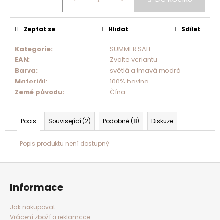
Zeptat se
Hlídat
Sdílet
Kategorie
:
SUMMER SALE
EAN
:
Zvolte variantu
Barva
:
světlá a tmavá modrá
Materiál
:
100% bavlna
Země původu
:
Čína
Popis
Související (2)
Podobné (8)
Diskuze
Popis produktu není dostupný
Z
á
p
a
Informace
t
í
Jak nakupovat
Vrácení zboží a reklamace