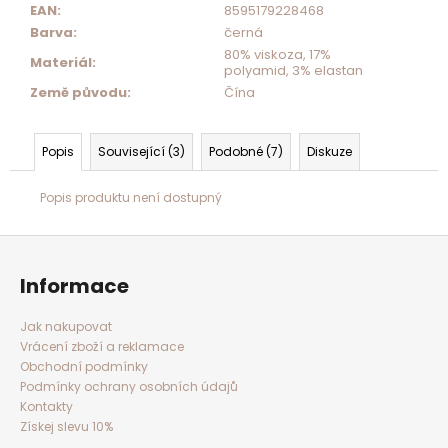
EAN
:
8595179228468
Barva
:
černá
80% viskoza, 17%
Materiál
:
polyamid, 3% elastan
Země původu
:
Čína
Popis
Související (3)
Podobné (7)
Diskuze
Popis produktu není dostupný
Z
á
p
a
Informace
t
í
Jak nakupovat
Vrácení zboží a reklamace
Obchodní podmínky
Podmínky ochrany osobních údajů
Kontakty
Získej slevu 10%