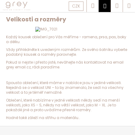
K
Přejít
Hledat
Náku
M
Přihlášen
o
CZK
na
š
í
obsah
Zpět
Zpět
k
košík
Velikosti a rozměry
C
o
p
Každý kousek oblečení pro Vás měříme - ramena, prsa, pas, boky
o
t
a délku.
ř
e
Vždy přihlédněte k uvedeným rozměrům. Ze svého šatníku vyberte
b
u
podobný kousek a rozměry porovnejte.
j
e
Pokud si nejste i přesto jisté, neváhejte nás kontaktovat na email
t
grey email.cz, rádi poradíme.
e
n
a
j
í
Spousta oblečení, které máme v nabídce jsou v jediné velikosti.
t
?
Nejedná se o velikost UNI – to by znamenalo, že sedí na všechny
velikost a to je téměř nemožné.
Oblečení, které nabízíme v jedné velikosti někdy sedí na menší
velikosti, jako XS - S, někdy na větší velikost, jako M – XL. Je to
pokaždé jiné a proto uvádíme přesné rozměry.
HLEDAT
Hodně také záleží na střihu a materiálu..
Z
á
p