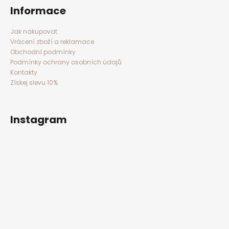
D
a
Informace
t
o
í
p
Jak nakupovat
o
Vrácení zboží a reklamace
r
Obchodní podmínky
u
Podmínky ochrany osobních údajů
č
Kontakty
u
Získej slevu 10%
j
e
m
Instagram
e