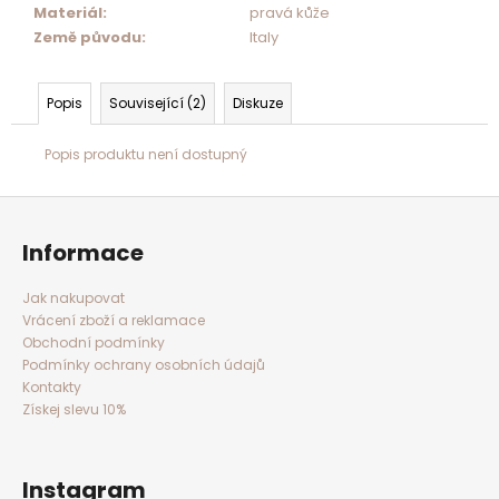
Materiál
:
pravá kůže
Země původu
:
Italy
Popis
Související (2)
Diskuze
Popis produktu není dostupný
Z
á
p
a
Informace
t
í
Jak nakupovat
Vrácení zboží a reklamace
Obchodní podmínky
Podmínky ochrany osobních údajů
Kontakty
Získej slevu 10%
Instagram