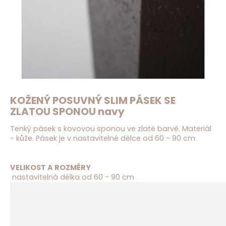
D
o
p
o
r
u
č
u
j
KOŽENÝ POSUVNÝ SLIM PÁSEK SE
e
ZLATOU SPONOU navy
m
e
Tenký pásek s kovovou sponou ve zlaté barvě. Materiál
- kůže. Pásek je v nastavitelné délce od 60 - 90 cm
VELIKOST A ROZMĚRY
nastavitelná délka od 60 - 90 cm