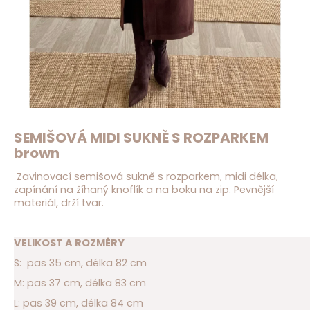
D
o
p
o
r
u
č
u
j
SEMIŠOVÁ MIDI SUKNĚ S ROZPARKEM
e
brown
m
e
Zavinovací semišová sukně s rozparkem, midi délka,
zapínání na žíhaný knoflík a na boku na zip. Pevnější
materiál, drží tvar.
VELIKOST A ROZMĚRY
S: pas 35 cm, délka 82 cm
M: pas 37 cm, délka 83 cm
L: pas 39 cm, délka 84 cm